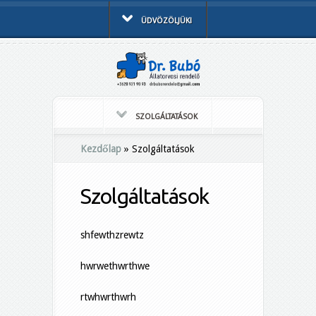
ÜDVÖZÖLJÜK!
SZOLGÁLTATÁSOK
Kezdőlap
»
Szolgáltatások
Szolgáltatások
shfewthzrewtz
hwrwethwrthwe
rtwhwrthwrh