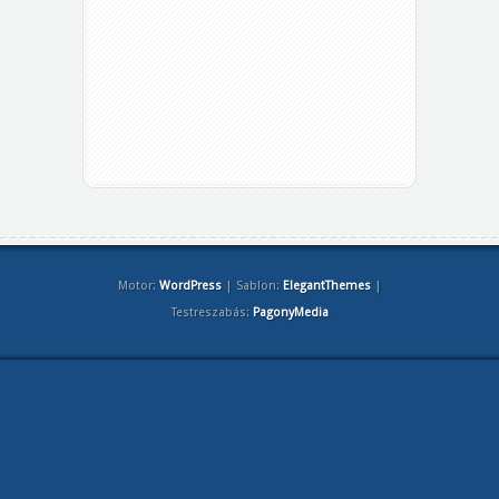
Motor:
WordPress
| Sablon:
ElegantThemes
|
Testreszabás:
PagonyMedia