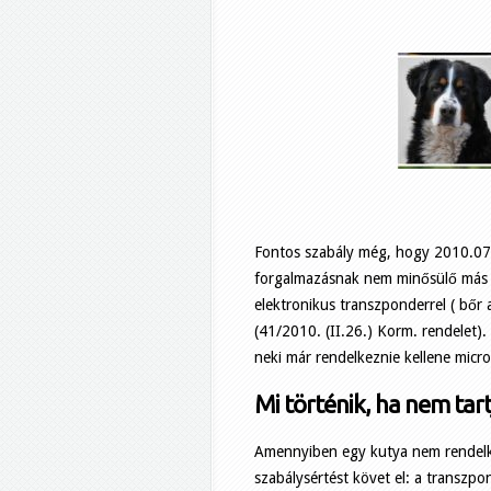
Fontos szabály még, hogy 2010.07.01
forgalmazásnak nem minősülő más m
elektronikus transzponderrel ( bőr a
(41/2010. (II.26.) Korm. rendelet)
neki már rendelkeznie kellene micro
Mi történik, ha nem tart
Amennyiben egy kutya nem rendelke
szabálysértést követ el: a transzpo