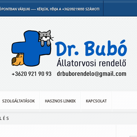
PONTBAN VÁRJUK! —– KÉRJÜK, HÍVJA A +36209219093 SZÁMOT!
SZOLGÁLTATÁSOK
HASZNOS LINKEK
KAPCSOLAT
L É S