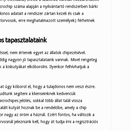
microchip száma alapján a nyilvántartó rendszerben bárki
jdonos adatait a rendszer zártan kezeli és csak a
llatorvosok, erre meghatalmazott személyek) férhetnek
os tapasztalataink
ssel, nem értenek egyet az állatok chipezésével.
ddig nagyon jó tapasztalataink vannak. Mivel rengeteg
ák a kiskutyákat elkóborolni. Ilyenkor felhívhatjuk a
llat úgy kóborol el, hogy a tulajdonos nem veszi észre.
udtunk segíteni a klienseinknek kedvencük
rochipes jelölés, sokkal több állat talál vissza
lált kutyát hoznak be a rendelőbe, amely a chip
kor nagy az öröm a háznál. Ezért fontos, ha változik a
vosnál jeleznünk kell, hogy át tudja írni a regisztrációs