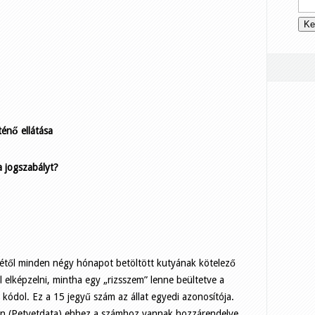
ténő ellátása
a jogszabályt?
étől minden négy hónapot betöltött kutyának kötelező
l elképzelni, mintha egy „rizsszem” lenne beültetve a
kódol. Ez a 15 jegyű szám az állat egyedi azonosítója.
en (Petvetdata) ehhez a számhoz vannak hozzárendelve