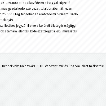
a 75-225.000 Ft-os állatvédelmi bírsággal sújtható.
s más gazdálkodó szervezet tulajdonában áll, ezen
125.000 Ft-ig terjedhet az állatvédelmi bírságról szóló
t alapján.
z illetékes jegyző, illetve a kerületi állategészségügyi
ok számára jelentési kötelezettséget ír elő, mulasztás
Rendelőink: Kolozsvári u. 18. és Szent Miklós útja 5/a. alatt találhatók!