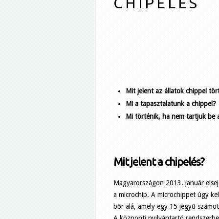
C H I P E L É S
Mit jelent az állatok chippel tör
Mi a tapasztalatunk a chippel?
Mi történik, ha nem tartjuk be 
Mit jelent a chipelés?
Magyarországon 2013. január elsej
a microchip. A microchippet úgy kel
bőr alá, amely egy 15 jegyű számot 
A központi nyilvántartó rendszerb