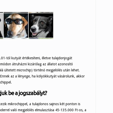
-től kutyát értékesíteni, illetve tulajdonjogát
ódon átruházni kizárólag az állatot azonosító
lá ültetett microchip) történő megjelölés után lehet.
. Ennek az a lényege, ha kölyökkutyát vásárolunk, akkor
chippel.
juk be a jogszabályt?
zik mikrochippel, a tulajdonos sajnos két ponton is
nderrel való megjelölés elmulasztása 45-135.000 Ft-os, a