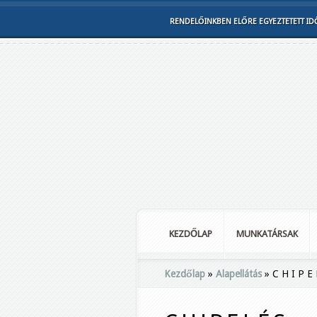
RENDELŐINKBEN ELŐRE EGYEZTETETT IDŐ
KEZDŐLAP
MUNKATÁRSAK
Kezdőlap
»
Alapellátás
»
C H I P E 