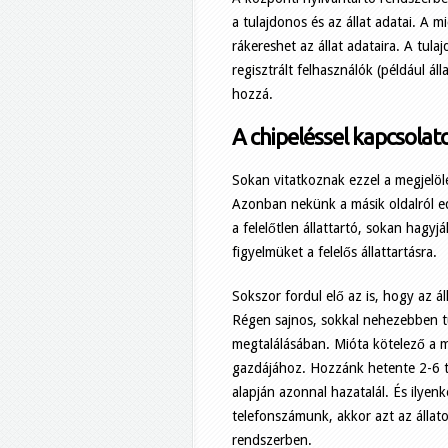
a tulajdonos és az állat adatai. A 
rákereshet az állat adataira. A tula
regisztrált felhasználók (például á
hozzá.
A chipeléssel kapcsolat
Sokan vitatkoznak ezzel a megjelölé
Azonban nekünk a másik oldalról e
a felelőtlen állattartó, sokan hagyj
figyelmüket a felelős állattartásra.
Sokszor fordul elő az is, hogy az á
Régen sajnos, sokkal nehezebben t
megtalálásában. Mióta kötelező a mic
gazdájához. Hozzánk hetente 2-6 ta
alapján azonnal hazatalál. És ilyen
telefonszámunk, akkor azt az állator
rendszerben.