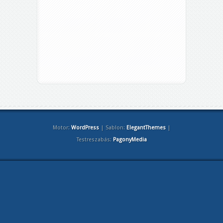
Motor:
WordPress
| Sablon:
ElegantThemes
|
Testreszabás:
PagonyMedia