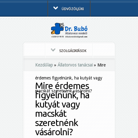
ÜDVÖZÖLJÜK!
SZOLGÁLTATÁSOK
Kezdőlap
»
Állatorvos tanácsai
»
Mire
érdemes figyelnünk, ha kutyát vagy
Mire érdemes
macskát szeretnénk vásárolni?
figyelnünk, ha
kutyát vagy
macskát
szeretnénk
vásárolni?