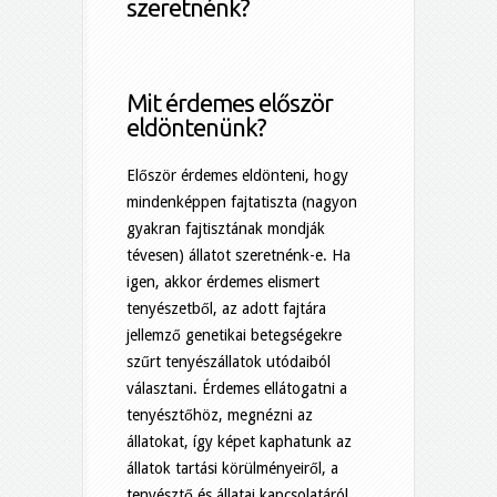
szeretnénk?
Mit érdemes először
eldöntenünk?
Először érdemes eldönteni, hogy
mindenképpen fajtatiszta (nagyon
gyakran fajtisztának mondják
tévesen) állatot szeretnénk-e. Ha
igen, akkor érdemes elismert
tenyészetből, az adott fajtára
jellemző genetikai betegségekre
szűrt tenyészállatok utódaiból
választani. Érdemes ellátogatni a
tenyésztőhöz, megnézni az
állatokat, így képet kaphatunk az
állatok tartási körülményeiről, a
tenyésztő és állatai kapcsolatáról.