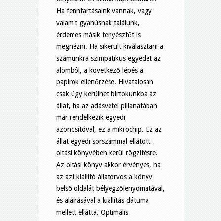
Ha fenntartásaink vannak, vagy
valamit gyanúsnak találunk,
érdemes másik tenyésztőt is
megnézni. Ha sikerült kiválasztani a
számunkra szimpatikus egyedet az
alomból, a következő lépés a
papírok ellenőrzése. Hivatalosan
csak úgy kerülhet birtokunkba az
állat, ha az adásvétel pillanatában
már rendelkezik egyedi
azonosítóval, ez a mikrochip. Ez az
állat egyedi sorszámmal ellátott
oltási könyvében kerül rögzítésre.
Az oltási könyv akkor érvényes, ha
az azt kiállító állatorvos a könyv
belső oldalát bélyegzőlenyomatával,
és aláírásával a kiállítás dátuma
mellett ellátta. Optimális