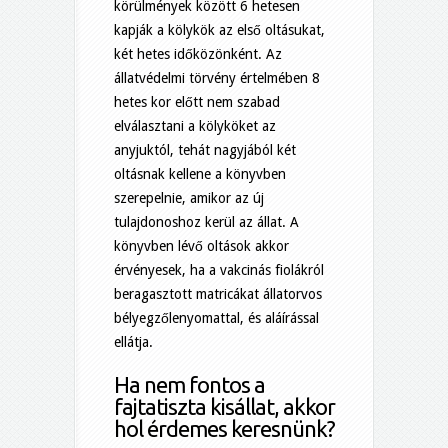
körülmények között 6 hetesen
kapják a kölykök az első oltásukat,
két hetes időközönként. Az
állatvédelmi törvény értelmében 8
hetes kor előtt nem szabad
elválasztani a kölyköket az
anyjuktól, tehát nagyjából két
oltásnak kellene a könyvben
szerepelnie, amikor az új
tulajdonoshoz kerül az állat. A
könyvben lévő oltások akkor
érvényesek, ha a vakcinás fiolákról
beragasztott matricákat állatorvos
bélyegzőlenyomattal, és aláírással
ellátja.
Ha nem fontos a
fajtatiszta kisállat, akkor
hol érdemes keresnünk?