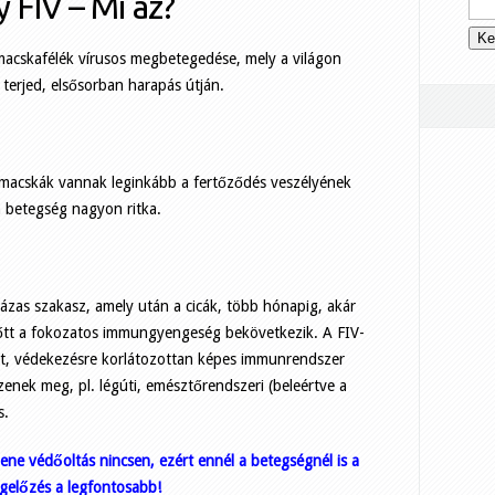
 FIV – Mi az?
macskafélék vírusos megbetegedése, mely a világon
 terjed, elsősorban harapás útján.
b macskák vannak leginkább a fertőződés veszélyének
a betegség nagyon ritka.
ázas szakasz, amely után a cicák, több hónapig, akár
őtt a fokozatos immungyengeség bekövetkezik. A FIV-
ült, védekezésre korlátozottan képes immunrendszer
enek meg, pl. légúti, emésztőrendszeri (beleértve a
s.
ene védőoltás nincsen, ezért ennél a betegségnél is a
gelőzés a legfontosabb!