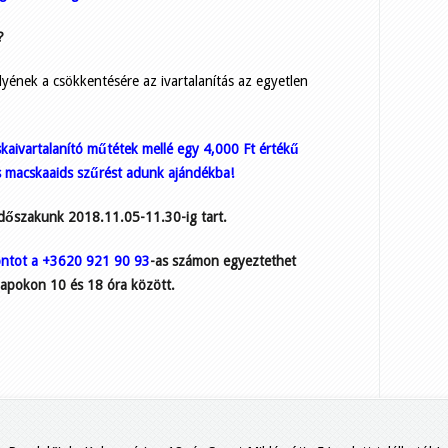
?
yének a csökkentésére az ivartalanítás az egyetlen
ivartalanító műtétek mellé egy 4,000 Ft értékű
s macskaaids szűrést adunk ajándékba!
őszakunk 2018.11.05-11.30-ig tart.
pontot a +3620 921 90 93
-as számon egyeztethet
pokon 10 és 18 óra között.