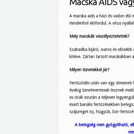
Macska AIDS vagy
A macska aids a házi és vadon élő 
mindenhol előfordul. A vírus nyállal
Mely macskák veszélyeztetettek?
Szabadba kijáró, ivaros és időseb
kitéve. Zártan tartott macskákban 
Milyen tünetekkel jár?
Fertőződés után van egy átmeneti l
évekig tünetmentesek lesznek miel
es cicák ezután a teljesen legyeng
miatt banális fertőzésekben betegsz
szájüreget is), húgyúti, bőr-fertőzé
A betegség nem gyógyítható, ell
me