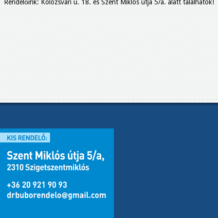
Rendelőink: Kolozsvári u. 18. és Szent Miklós útja 5/a. alatt találhatók!