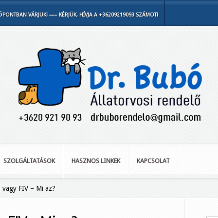
PONTBAN VÁRJUK! —– KÉRJÜK, HÍVJA A +36209219093 SZÁMOT!
SZOLGÁLTATÁSOK
HASZNOS LINKEK
KAPCSOLAT
vagy FIV – Mi az?