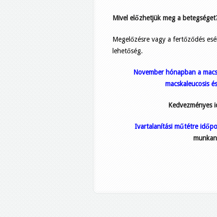
Mivel előzhetjük meg a betegséget
Megelőzésre vagy a fertőződés esél
lehetőség.
November hónapban a macska
macskaleucosis é
Kedvezményes id
Ivartalanítási műtétre idő
munkana