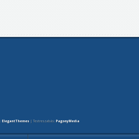
:
ElegantThemes
| Testreszabás:
PagonyMedia