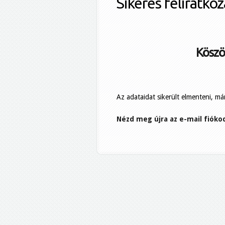
Sikeres feliratkoz
Köszö
Az adataidat sikerült elmenteni, már
Nézd meg újra az e-mail fióko