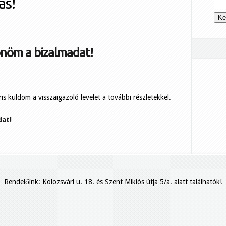
ás!
nöm a bizalmadat!
is küldöm a visszaigazoló levelet a további részletekkel.
dat!
Rendelőink: Kolozsvári u. 18. és Szent Miklós útja 5/a. alatt találhatók!